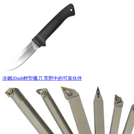
冷鋼20sph輕型獵刀 荒野中的可靠伙伴