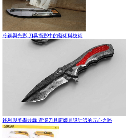
冷鋼與光影 刀具攝影中的藝術與技術
鋒利與美學共舞 資深刀具廚師具設計師的匠心之路