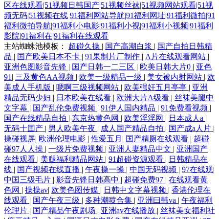
区在线观看|51视频日韩国产|51视频丝袜|51视频网站观看|51视
频无码|51视频在线
91福利网站导航|91福利网址|91福利微拍|91
福利微拍导航|91福利小电影|91福利小视|91福利小视频|91福利
影院|91福利在|91福利在线观看
主站蜘蛛池模板：
超碰久操
|
国产高潮白浆
|
国产自拍日韩精
品
|
国产欧美日本不卡
|
91果制片厂制作
|
A片在线观看网站
|
亚洲色图影音先锋
|
国产日韩一二三区
|
欧美日韩大片0
|
亚色
91
|
三及黄色AA视频
|
欧美一级精品一级
|
美女被内射网站
|
欧
美成人手机版
|
嗯啊三级视频网站
|
欧美强奸五月亭亭
|
亚洲
精品无码少妇
|
日本欧美在线看
|
欧洲大片A级看
|
丝袜美腿中
文字幕
|
国产乱伦免费视频
|
91伊人国内精品
|
91免费看视频
|
国产在线精品自拍
|
东京热黄色网
|
欧美淫淫网
|
日本成人a
|
无码十囯产
|
男人欧美午夜
|
成人国产精品自拍
|
国产成a人片
|
操碰视屏
|
欧洲伦理电影
|
性爱五月
|
国产精厕在线观看
|
超碰
碰97人人操
|
一级片免费视频
|
亚洲人妻精品中文
|
亚洲国产
在线观看
|
美腿福利精品网站
|
91超碰资源观看
|
日韩精品在
线
|
国产视频在线直播
|
午夜操一操
|
中国无码视频
|
97在线观
|
中国三级毛片
|
影音先锋日韩高中
|
超碰免费97
|
在线观看黄
色网
|
操操av
|
欧美色图传媒
|
日韩中文字幕视频
|
香港伦理在
线观看
|
国产午夜三级
|
多种潮喷合集
|
亚洲曰韩va
|
午夜福利
伦理片
|
国产精品午夜剧场
|
亚洲av在线播放
|
丝袜美女福利社