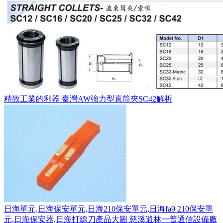
精致工業的利器 臺灣AW強力型直筒夾SC42解析
日海單元,日海保安單元,日海210保安單元,日海fa9 210保安單
元,日海保安器,日海打線刀產品大圖 慈溪逍林一普通信設備廠