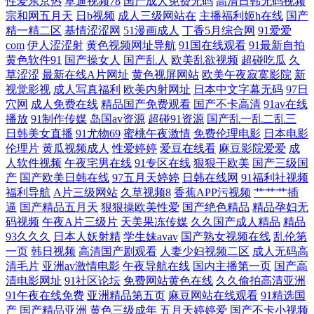
性爱东京热
草逼视频78
国产成人免费无码
高清日韩无码视频
宗和网五月天
日b视频
成人三级网站在
主播福利姬h在线
国产
精一精二区
基情涩涩网
51漫画成人
丁香5月综合网
91爱爱
频 AV色福利网 玖玖大香蕉老司机 尤物com欧美 国产精品女一区 亚洲男人
com
伊人涩涩射
黄色视频网址导航
91国在线观看
91最新自拍
黄色软件91
国产操女人
国产乱人
欧美乱欲视频
超碰吃瓜
久
手机天堂 国产免费日逼视频 日日操超碰 操人妻在线 欧美黄一片 91超碰成
草涩涩
最新在线A片网址
黄色视屏网站
欧美午夜寂寞影院
新
视觉影视
成人写真福利
欧美内射网址
日本中文字幕无码
97日
穴网
成人免费在线
精品国产免费观看
国产不卡高清
91av在线
人导航 国产在线视频91 色婷婷激情网 www99草草草 九九色色 亚洲乱轮
播放
91制作传媒
岛国av资源
超碰91资源
国产乱一乱二乱三
日韩美女直播
91尤物69
蜜桃午夜激情
免费伦理电影
日本电影
小说网站 国产精品电 日韩精品第6 avav在线观看 老湿机app 亚洲天堂激情
伦理片
黄瓜视频成人
性爱婷婷
爱豆在线看
麻豆影院爱爱
成
人软件视频
午夜宅男在线
91专区在线
狠狠干欧美
国产三级国
网 福利导航偷拍亚洲 伊人福利无码 97在线尤物国内 国产乱轮视频 超碰国
产
国产欧美日韩在线
97五月天婷婷
日韩在线网
91福利社视频
福利导航
A片三级网站
久草视频8
香蕉APP污视频
艹艹艹插
逼
国产精品五月天
狠狠操欧美性爱
国产绝色精品
精品孕妇无
产肏屄 日韩V视频 AV伦理福利篇 玖玖爱导航 亚洲视屏 豆花传媒91 人妻
码视频
午夜A片三级片
天美果冻传媒
久久国产成人精品
精品
93久久久
日本人妖射精
学生妹avav
国产熟女视频在线
乱伦第
人人操 91色原网 黄色午夜理论 伊人大香蕉91 韩国美女操逼视频 天天日皮
一页
韩日视频
高清国产剧观看
人妻少妇视频二区
成人无码高
清毛片
亚洲av激情电影
午夜导航在线
国内主播第一页
国产高
成人午夜三级视频 欧洲操逼艺术 www91高清 欧美另类网 91超在线 国产
清电影网址
91社区论坛
免费网站黄色在线
久久偷拍高清亚洲
91午夜在线免费
亚洲精品第五页
麻豆网站在线观看
91精选国
产
国产精品亚洲
黄色三级成年
五月天婷婷爱
国产不卡小视频
一区日韩欧美 亚洲在钱 国产视频在线看 午夜福利性爱AV 成人视频免费网