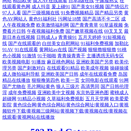
网站
精品欧美
成人AV在线观看
日本a级在线
干露脸熟女
在
线观看黄色网
成人抖音
爰上碰91
国产美女91视频
国产情侣片
97人人看
国产三级视频在线
91免费视频精品
国产精品另类
黄
色AV网站人
黄色91福利社
污网址18禁
国产高清不卡二区
成
人午夜视频免费
欧美激情福利网
国产青青青草
91草逼视频
免
费看片日韩
午夜视频福利免费
国产嫩草视频在线
69叉叉叉
最
新日本在线视频
日韩成人a
青青操91
五月天婷婷
91短视频在
线
国产在线观看的
白丝美女自慰网站
91福利免费视频
加勒比
91AV
91在线观看
黄网站av在线
国产视频
狠狠擼狠狠擼
91桃
色小视频
91激情
91干啪啪
青青操青青干
主播诱惑无码专区
欧美视频电影
91播放
麻豆桃色网站
亚洲欧美国产另类
欧美伦
理另类
国产刺激对白
在线观看91精品
欧美成年视频
操碰操揉
成人微拍福利导航
亚洲欧美国产日韩
成年在线观看免费
岛国
精品在线播放
狠狠撸第四色
欧美一页
女同电影在线观看
91网
国产尤物在
毛片网站黄色
狼人三级片
高清男同
国产日韩伦理
淫
成年免费视频
亚洲欧美中文视频
东京热亚洲色图
蜜桃成人
超碰网
91精品小视频
久草福利免费视影
五月天堂网
欧美爱爱
影院
黄色综合网|黄色综合网站|黄色综合网址|黄视频入口|黄视
频软件下载|黄视频三级网站|黄视频下载|黄视频在线|黄视频在
线观看|黄视网站在线播放