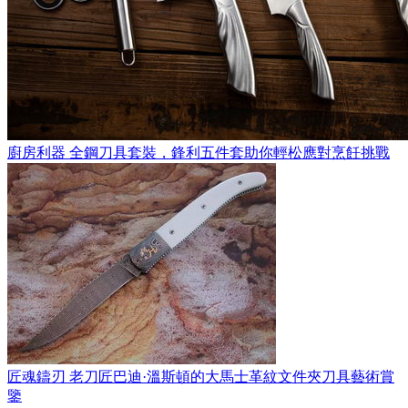
廚房利器 全鋼刀具套裝，鋒利五件套助你輕松應對烹飪挑戰
匠魂鑄刃 老刀匠巴迪·溫斯頓的大馬士革紋文件夾刀具藝術賞
鑒