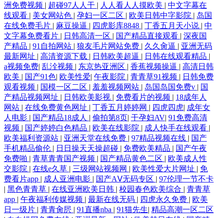
洲免费视频
|
超碰97人人干
|
人人看人人摸欧美
|
中文字幕在
线观看
|
美女网站色
|
孕妇一区二区
|
欧美日韩中字影院
|
岛国
在线免费毛片
|
麻豆操逼
|
四虎影库8848
|
丁香五月天小说
|
中
文字幕免费看片
|
日韩高清一区
|
国产精品直接观看
|
深夜国
产精品
|
91自拍网站
|
狼友毛片网站免费
|
久久肏逼
|
亚洲无码
最新网址
|
高清资源下载
|
日韩欧美超逼
|
日韩在线观看精品
|
a视频免费
|
乱洤视频
|
东京热亚洲区
|
香蕉视频操逼
|
高清日韩
欧美
|
国产91色
|
欧美性爱
|
午夜影院
|
青青草91视频
|
日韩免费
观看视频
|
国模一区二区
|
羞羞视频网站
|
岛国岛国免费v
|
国
产精品视频网址
|
日韩欧美影视
|
免费看片的视频
|
18成年人
网站
|
在线免费黄色网址
|
丁香五月婷婷网
|
四虎四虎
|
成年女
人电影
|
国产精品18成人
|
偷拍第8页
|
干孕妇AV
|
91免费高清
视频
|
国产婷婷白色精品
|
欧美在线影院
|
成人快手在线观看
|
欧美福利资源站
|
亚洲天堂在线免费
|
97精品视频在线
|
国产
手机精品偷伦
|
日日操天天操超碰
|
免费欧美精品
|
国产午夜
免费啪
|
青草青青国产视频
|
国产精品黄色二区
|
欧美成人性
交影院
|
在线e久草
|
三级网站视频网
|
欧美性爱大片网址
|
免
费看片app
|
成人亚洲电影
|
国产AⅤ无码专区
|
97伦理一节不卡
|
黑色青青草
|
在线亚洲欧美日韩
|
校园春色欧美综合
|
青青草
app
|
午夜福利传媒视频
|
最新在线无码
|
四虎永久免费
|
欧美
日一级片
|
青青肏屄
|
91直播nba
|
91猫先生
|
精品高潮一区二区