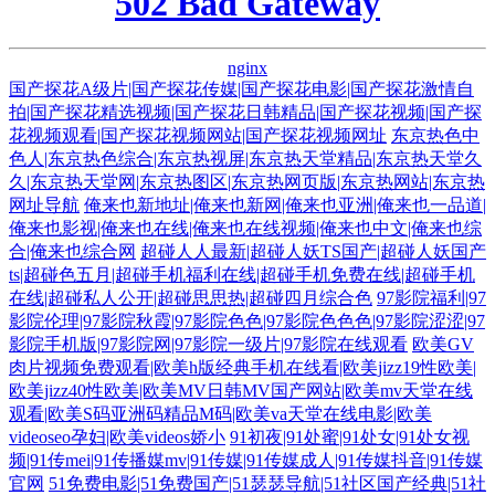
502 Bad Gateway
nginx
国产探花A级片|国产探花传媒|国产探花电影|国产探花激情自
拍|国产探花精选视频|国产探花日韩精品|国产探花视频|国产探
花视频观看|国产探花视频网站|国产探花视频网址
东京热色中
色人|东京热色综合|东京热视屏|东京热天堂精品|东京热天堂久
久|东京热天堂网|东京热图区|东京热网页版|东京热网站|东京热
网址导航
俺来也新地址|俺来也新网|俺来也亚洲|俺来也一品道|
俺来也影视|俺来也在线|俺来也在线视频|俺来也中文|俺来也综
合|俺来也综合网
超碰人人最新|超碰人妖TS国产|超碰人妖国产
ts|超碰色五月|超碰手机福利在线|超碰手机免费在线|超碰手机
在线|超碰私人公开|超碰思思热|超碰四月综合色
97影院福利|97
影院伦理|97影院秋霞|97影院色色|97影院色色色|97影院涩涩|97
影院手机版|97影院网|97影院一级片|97影院在线观看
欧美GV
肉片视频免费观看|欧美h版经典手机在线看|欧美jizz19性欧美|
欧美jizz40性欧美|欧美MV日韩MV国产网站|欧美mv天堂在线
观看|欧美S码亚洲码精品M码|欧美va天堂在线电影|欧美
videoseo孕妇|欧美videos娇小
91初夜|91处蜜|91处女|91处女视
频|91传mei|91传播媒mv|91传媒|91传媒成人|91传媒抖音|91传媒
官网
51免费电影|51免费国产|51瑟瑟导航|51社区国产经典|51社