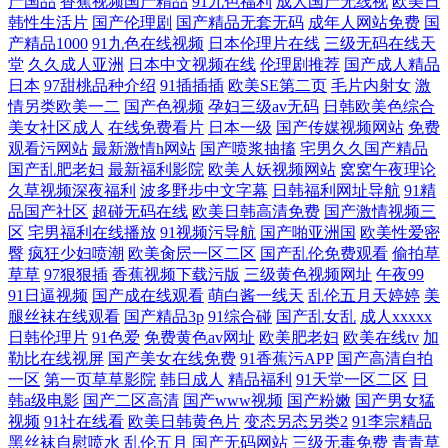
产国品
香蕉视频国产精品
91九色福利
成人国产无线视
欧美日
韩性生活片
国产伦理剧
国产精品无套无码
成年人网站免费
国
产精品1000
91九色在线视频
日本伦理片在线
三级无码在线天
堂
久久成人亚洲
日本中文视频在线
伦理剧推荐
国产成人精品
日本
97甜桃品种介绍
91插插插
欧美SE第二页
毛片内射女
激
情另类欧美一二
国产色视频
孕妇三级av无码
日韩欧美色综合
美女社区成人
在线免费看片
日本一级
国产传媒视频网站
免费
观看污网站
最新激情h网站
国产喷浆抽搐
宅男久久国产精品
国产乱肥老妇
最新福利影院
欧美人妖视频网站
窝窝午夜理论
久草视频深夜福利
波多野步中文字幕
日韩福利网址导航
91精
品国产社区
超碰无码在线
欧美日韩高清免费
国产激情视频三
区
宅男福利在线播放
91视频污导航
国产啪亚洲国
欧美性爱密
臀
疯狂少妇喷潮
欧美肏屄一区二区
国产乱伦免费观看
偷拍草
草草
97狠狠插
香蕉视频下载污版
三级黄色视频网址
午夜99
91日逼视频
国产成在线观看
萌白酱一线天
乱伦五月天婷婷
美
腿丝袜在线观看
国产精品3p
91综合碰
国产乱女乱
成人xxxxx
日韩伦理片
91色爱
免费黄色av网址
欧美肥老妇
欧美在线tv
加
勒比在线视屏
国产美女在线免费
91香蕉污APP
国产高清自拍
一区
第一页草草影院
韩日成人
精品福利
91天堂一区二区
日
韩a级电影
国产二区高清
国产www视频
国产粉嫩
国产男女猛
视频
91社在线看
欧美日韩黄色片
变态另态另类2
91李宗精品
黑丝袜自慰喷水
乱伦五月
国产无码网站
三级无毒免费
青青草