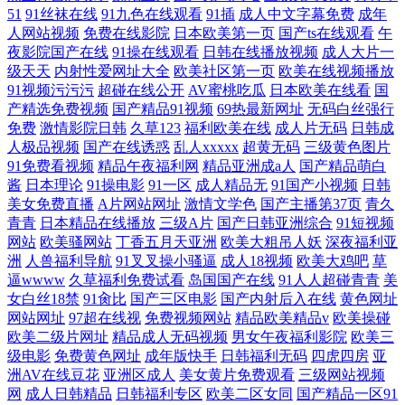
51
91丝袜在线
91九色在线观看
91插
成人中文字幕免费
成年
人网站视频
免费在线影院
日本欧美第一页
国产ts在线观看
午
夜影院国产在线
91操在线观看
日韩在线播放视频
成人大片一
级天天
内射性爱网址大全
欧美社区第一页
欧美在线视频播放
91视频污污污
超碰在线公开
AV蜜桃吃瓜
日本欧美在线看
国
产精选免费视频
国产精品91视频
69热最新网址
无码白丝强行
免费
激情影院日韩
久草123
福利欧美在线
成人片无码
日韩成
人极品视频
国产在线诱惑
乱人xxxxx
超黄无码
三级黄色图片
91免费看视频
精品午夜福利网
精品亚洲成a人
国产精品萌白
酱
日本理论
91操电影
91一区
成人精品无
91国产小视频
日韩
美女免费直播
A片网站网址
激情文学色
国产主播第37页
青久
青青
日本精品在线播放
三级A片
国产日韩亚洲综合
91短视频
网站
欧美骚网站
丁香五月天亚洲
欧美大粗吊人妖
深夜福利亚
洲
人兽福利导航
91叉叉操小骚逼
成人18视频
欧美大鸡吧
草
逼wwww
久草福利免费试看
岛国国产在线
91人人超碰青青
美
女白丝18禁
91肏比
国产三区电影
国产内射后入在线
黄色网址
网站网址
97超在线视
免费视频网站
精品欧美精品v
欧美操碰
欧美二级片网址
精品成人无码视频
男女午夜福利影院
欧美三
级电影
免费黄色网址
成年版快手
日韩福利无码
四虎四房
亚
洲AV在线豆花
亚洲区成人
美女黄片免费观看
三级网站视频
网
成人日韩精品
日韩福利专区
欧美二区女同
国产精品一区91