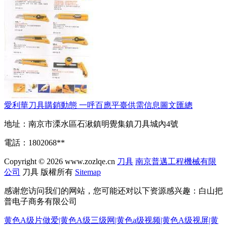
愛利華刀具購銷動態 一呼百應平臺供需信息圖文匯總
地址：南京市溧水區石湫鎮明覺集鎮刀具城內4號
電話：1802068**
Copyright © 2026
www.zozlqe.cn
刀具
南京普邁工程機械有限
公司
刀具
版權所有
Sitemap
感谢您访问我们的网站，您可能还对以下资源感兴趣：白山把
普电子商务有限公司
黄色A级片做爱|黄色A级三级网|黄色a级视频|黄色A级视屏|黄