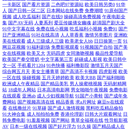
一卡新区
国产看片资源
二色吧97资源站
欧美日韩另类0
91华
人
国产日韩一区二区
日本网站在线免费
免费潮喷
91原创国产
同自慰网站 久草免费福利网站 成人午夜性爱 俺去啦AV官方 欧美日韩国产
视频
成人吃瓜福利
国产在线9
操碰高清免费视频
午夜电影全
集
国产AV无码
人妻系列
爱豆传媒倩女幽魂
超清国产剧大全
在线 天堂网成人在线 日韩成人免费A∨ 伦理片网址 狠狠撸最新 黄色AVA
91中文字幕在线
免费在线小视频
吃瓜福利小视频
免费91
国产
日产亚洲精品
91社在线高清
人人草香蕉
激情另类图片
亚洲欧
美在线观看
成人三级成人三级
欧美老女人bb
日日操第一页
91
黄址 超碰97狠狠肏 91色版 91熊猫在线 1024微拍 变态另类3 97资源视频总
网豆花视频
91福利剧场
免费影视观看
91视频国产自拍
国产美
女在线视频
欧美又大
无码四虎
女同激吻视频
极品性爱导航
站 尤物婷婷在线 天美tv入口 欧美日韩啊V 久草成人手机在线 久久干视 免
欧美国产拳交喷奶
中文字幕第三页
超碰成人影视
欧美日韩中
文一区
手机看片1204
91色快播
福利撸影院
激情五月天国产
费看的黄色网子 久草社区视频在线 日韩AV淫淫网 97在线观看 精品久热
综合网五月天
美女主播青草
国产高清不卡视频
四虎影视
欧美
一区在线
操碰视频
五月天婷婷欧美
欧美大BB
国产福利啪啪
欧洲成人午夜精品
国产精品美乳
男人操蜜桃视频
无码射精网
日韩午夜成人电影 操逼福利社 蜜桃社私拍 亚洲色情小说网 超碰欧美在线
站
18成年人网站
日本高清电影网
男女啪啪午夜视频
免费电影
在线观看
亚洲ab
成人少妇视频导航
91国产小青蛙
国产成年免
老湿机成人网站 午夜伦理影院 韩日av在线 日韩熟女资源网站 91丝袜在线
费网站
国产视频高清在线
精品香蕉
求a片网址
麻豆tv在线观
看
在线撸丝片
91草碰
国产成人激情视频
黑料吃瓜精品偷拍
91大神合集
成人拍拍拍免费
香港伦理剧
日韩大片观看网址
日
视频 久久国产传媒精品 五月激激综合网 AV网址在线 九一色色 熟女超碰7
韩免费电影
91羞羞视频
国产网站
青草全福视在线
性导航影视
AV
日本一级在线视频
国产好片浮力
91久操
国产精品成人在
97cao操 日本有码天堂 91伊人叉 黄色爱片 无码www 超碰人人澡 蜜桃aa视