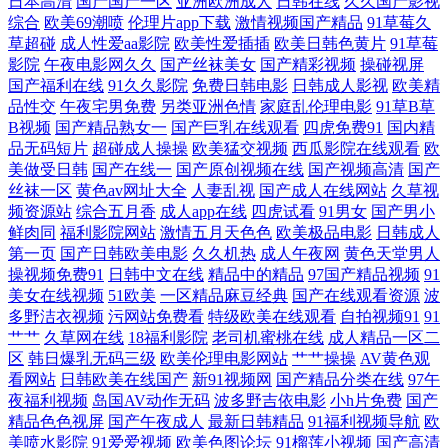
日本高清
国产国产一区
亚洲欧洲成人
日韩在线
久久国产影视
综合
欧美69潮喷
伦理片app下载
激情视频国产精品
91草莓久
频 欧美色综合 亚洲超清有码 av三级片网 韩日在线小电影 青青草大香蕉福
草超碰
成人性爱aa影院
欧美性爱插插
欧美日韩色黄片
91草莓
影院
午夜电影网久久
国产丝袜美女
国产精彩视频
操碰视屏
国产福利在线
91久久影院
免费日韩电影
日韩成人影视
欧美精
利 91免费看片神器 国产第页 欧美久久草在线 午夜AV性爱 AV伊人导 欧美
品性交
午夜宅男免费
另类亚洲色情
家庭乱伦理电影
91草B草
B视频
国产精品熟女一
国产巨乳在线观看
四虎免费91
国内精
性变态网 亚洲黄色小说网址 不卡综合21 久久自偷拍视频 微拍福利二区 97
品无码短片
超碰成人操操
欧美猛交视频
西瓜影院在线观看
欧
美做受日韩
国产在线一
国产原创视频在线
国产视频高清
国产
丝袜一区
黄色av网址大全
人妻乱视
国产成人在线网站
久草视
超碰资源网 欧美亚洲色国产 做爱丝足网 精品久久区 中文字幕日本私人 人
频资源站
综合五月香
成人app在线
四虎试看
91男女
国产男小
鲜肉同
福利影院网站
激情五月天色色
欧美极品电影
日韩成人
人爱人人肏屄 91超碰在线长腿 岛国片在线播放 日比打炮 欧美另类春色 久
第一页
国产日韩欧美电影
久久机热
成人午夜网
黄色天堂男人
操视频免费91
日韩中文在线
精品中的精品
97国产精品视频
91
久伊人射 后入式老司机福利 欧美美逼 日韩色香网 午夜激情综合 尤物豆花
美女在线视频
51欧美
一区精品麻豆经典
国产在线观看资源
波
多野洁衣视频
污网站免费看
特级欧美在线观看
自拍视频91
91
艹艹
久草网在线
18福利影院
老司机蜜桃在线
成人精品一区二
导航 91微拍福利视频 成人依人在线 久久资源总站 日本女同伦理 性网站在
区
韩日爆乳无码三级
欧美伦理电影网站
艹艹操操
AV黄色观
看网站
日韩欧美在线国产
新91视频网
国产精品分类在线
97午
线观看视 91干逼电影 91色频 99影院激情文学 97操擦 91香蕉嫩草影视 超
夜福利视频
岛国AV动作无码
波多野吉依电影
小h片免费
国产
精品色色视屏
国产午夜成人
最新日韩精品
91福利视频导航
欧
美喷水影院
91爱爱视频
欧美色图论坛
91榴莲小视频
国产高清
碰在线免费公开 丝袜性爱aV 91p在线论坛 91网站免费入口 aa爽片成人 女