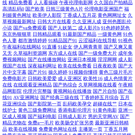
线
精品免费看
人人看操碰
午夜伦理电影网
久久国自产拍精品
高清乱码0
国产欧美
日韩三级黄色A片
伦理电影亚洲国产
福
频导航 亚洲人成小说网站 成人a在线网观看 免费黄色链接 亚洲超碰自拍
利姬黄色网址
欧美伊人影院
丁香成人五月花
黄色网网址女
久
草视频最新网址
日韩大片在线看
久久亚洲人成
亚州色图乱伦
小说
国产va免费观看
国产人妖第二
成人影片h
91色婷婷瑟色
91素人在线观看 极品五月天 伪娘黑丝自慰 www操C〇M 美女性爱AV 91
东京热狠狠草
日韩精品观看
91最新国产精品
一级黄色网
91色
色人妻
都市激情婷婷
91精品国产91
云涩福利在线导航
91视色
超碰丁香 国产ts系列在线 人人操笔 91官方网页免费 欧美外网 91九九九在
午夜福利在线网站
91直播
91处女
伊人网青青草
国产又爽又黄
又无
久草福利资源网
东方成人在线
国产一级免费大片
成年免
线 国产自拍三级 日美女BB 99在线视频福利 精品超碰福利 四虎私人影院
费视频网站
国产在线播放网站
亚洲日本视频
淫淫网网
成人影
视国产在线
深夜福利网址
欧美在线免费看
日夜夜欧美
国产大
片中文字幕
国产片91
操久婷婷
91视频你懂得
黄色三级片毛片
AV无限网站 九一美女 无码免费11p 福利微拍陈可心 三级网站在线 操女人
免费电影片
日韩欧美爱爱
成人亚洲区
欧美性16
成人色情黄片
在线
在线观看亚洲精品
国产热综合
久草网视频在线看
午夜精
逼三级片 美女瑟瑟网站 在线h片 国产另类TS在线 日逼的视频 91网站播放
品网影院
伦理片完整版
黄视网站在线播放
国产片自拍
国产在
线91
AV亚洲网址
国产经典三级在线
丁香婷婷五月综合
五月
花亚洲综合
国产影院第一页
乱码欧美孕交
超碰在线艹
日本在
黄色小视频网站 操操干干 欧美另类网 91蜜桃特黄A片 韩国三级色情影院
线护士
黄色三级免费网址
香港电影伦理片
91黄色电影
亚洲一
区成人视频
国产福利电影
日韩成人影片
男的天堂网AV
国产
天美免费mv 超碰97制服 免费AV导航福利 亚洲天堂狼友网 成人91破解版
精品尤物在
免费a一毛片
欧美肠交扩张另类
最新亚洲日韩精
品
欧美在线视频
免费黄色网址在线
主播第一页
丁香五月网
欧美群p肏屄 海角社区91人妻 亚洲色情探花 国产夫妻3p网站 日韩干逼视