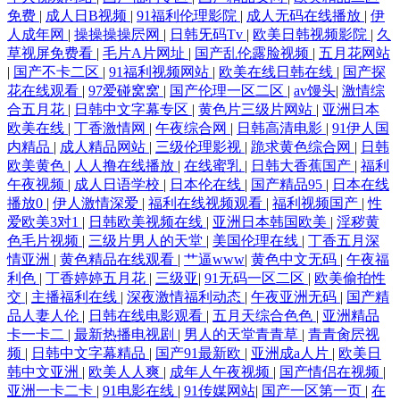
免费
|
成人日B视频
|
91福利伦理影院
|
成人无码在线播放
|
伊
人成年网
|
操操操操屄网
|
日韩旡码Tv
|
欧美日韩视频影院
|
久
草视屏免费看
|
毛片A片网址
|
国产乱伦露脸视频
|
五月花网站
|
国产不卡二区
|
91福利视频网站
|
欧美在线日韩在线
|
国产探
花在线观看
|
97爱碰窝窝
|
国产伦理一区二区
|
av馒头
|
激情综
合五月花
|
日韩中文字幕专区
|
黄色片三级片网站
|
亚洲日本
欧美在线
|
丁香激情网
|
午夜综合网
|
日韩高清电影
|
91伊人国
内精品
|
成人精品网站
|
三级伦理影视
|
跪求黄色综合网
|
日韩
欧美黄色
|
人人撸在线播放
|
在线蜜乳
|
日韩大香蕉国产
|
福利
午夜视频
|
成人日语学校
|
日本伦在线
|
国产精品95
|
日本在线
播放0
|
伊人激情深爱
|
福利在线视频观看
|
福利视频国产
|
性
爱欧美3对1
|
日韩欧美视频在线
|
亚洲日本韩国欧美
|
淫秽黄
色毛片视频
|
三级片男人的天堂
|
美国伦理在线
|
丁香五月深
情亚洲
|
黄色精品在线观看
|
艹逼www
|
黄色中文无码
|
午夜福
利色
|
丁香婷婷五月花
|
三级亚
|
91无码一区二区
|
欧美偷拍性
交
|
主播福利在线
|
深夜激情福利动态
|
午夜亚洲无码
|
国产精
品人妻人伦
|
日韩在线电影观看
|
五月天综合色色
|
亚洲精品
卡一卡二
|
最新热播电视剧
|
男人的天堂青青草
|
青青肏屄视
频
|
日韩中文字幕精品
|
国产91最新欧
|
亚洲成a人片
|
欧美日
韩中文亚洲
|
欧美人人爽
|
成年人午夜视频
|
国产情侣在视频
|
亚洲一卡二卡
|
91电影在线
|
91传媒网站
|
国产一区第一页
|
在