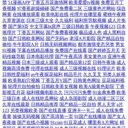
禁
51漫画APP
丁香五月花激情网
欧美爱爱tv视频
免费五月丁
香视频
97香蕉超级碰碰
国产免费看二区
三级黄色片网站
综合
网黄
在线播放观看
欧美电影在线
伦理片在哪里看
蜜桃午夜网
久草资源在
日本三级大全
久久福利
福利所导航视频
成人片免
费
国产第9页
中文字幕bt原声
三级日韩欧美
午夜视频123
日本
推理片
丁香五月网站
国产免费看视频
极品成人色
成人黑料自
拍
国产日韩欧美网站
国产无码av
老湿A片影院
国产精品自拍
偷拍
牛牛影院A片
日韩无码视频网站
都市激情变态另类
男女
91视频
字幕在线精品播放
免费国产在线看
国产婷婷五月天
无
码传媒导航
日本电影伦理
国产午夜高清
美女黄色18
亚洲午夜
精品视频
日本三级成人观看
国产精品第12页
日韩午夜场
成人
视频高清免费
伦理在线影视
成人三级视频在线
91理论片
欧美
日韩性爱福利
av午夜探花福利
精品毛片
久久叉叉
另类人妖视
频
欧美熟妇穴视频
丁香五月V国产
日韩黄色网址
豆花福利视
频
轮理片自拍偷拍
日韩欧美美女视频
欧美A级黄色影院
丁香
影视五月花
福利视频电影久久
污污污污免费
91金典免费
欧美
三级日本
成人在线吃瓜网站
成人岛国影院
成人动漫二区三区
久草在线最新
日韩精品推荐
国产精品一区自拍
男人天堂
a片
123
另类视频欧美
国产在线直播
亚洲卡一卡二
成人在线免费
看黄
操操无码视频
国产高清第一页
91国产在线播放
国产女人
夜夜做
国产在线小视频
91com
91豆花成人
哪里有A片网址
精