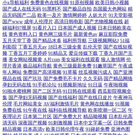
小x导航福利
免费黄色在线视频
91原创视频
欧美日韩小视频
国产成人在线无码
91黑料不
国产极品自拍
岛国最大色网站
精
品无码国产二品
欧美一及片
激情网婷婷
人妖大片
91天堂影视
国产www
成年人伦理片
高清日韩电影
国产尤物视频在线
超
碰福利97视屏
91看片入口
日本国产成人视频
日本日韩欧美在
线
黄色资料入口
黄色网三级毛片
最新黄色av
麻豆影院免费
五月天堂丁香
国产精品水多
福利所导航
三级视频网站J
51福
利影院
丁香五月天av
18日本三级全黄
乱伦天堂
国产在线短视
频
丁香五月丁香婷婷
91精品又
爱豆传媒下载
丁香九月国产主
播
美女网站视频黄
A片com
美女福利在线观看
狼人激情网
伦
理片香港
极品福利导航
黄色三级最新免费
91嫩草国产
午夜成
年人网站
免费国产高清视频
91草莓
丝瓜视频污成人
国产亚洲
视品在线
国产玖玖
国产免费毛不卡片
久久无码
国产精品网络
孕妇无码在线
91手机论坛
91视频新地址
91日逼
午夜啪视频
91啪水蜜桃网
国产二区无码
91日韩在线观看
西瓜影院视频全
集
国产孕妇无码视频
国产在线福利
国产在线日皮片
午夜神马
伦理
毛片网站美女
AV福利激情毛片
黄色网在线播放
91视频
免费在线
91午夜在线
福利在线视频导航
欧美喷潮一区二区
午
夜理论片
日本第二片区
国产免费大片
精品呦视频
日本乱伦高
清无码
深夜国产视频
91刺激视频
日本中文字幕一区
日韩免费
精品视频
日本高清v
欧美日韩伦理午夜
91碰超免费
亚洲色图