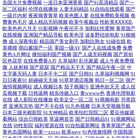
岛国大片免费视频
一道日本亚洲香蕉
国产91高清精品
国产一
区二区福利
伦理在线播放
人妻无码精品
91自拍在线观看
国产
美性爱免费 香蕉伊人AV 97超碰总站 国产精品偷窥盗摄 欧美成人性交影院
一级片内射
夜夜骑青青草
欧美色图人妻
在线免费欧美视频
免
费黄色毛片
成人精品无码视频
欧美午夜极品
性欧美ⅩⅩⅩⅩ乱
综合色色2 超碰国产25 极品伪娘TS 日本污污视频 亚洲性夜 草莓视屏av 黄
欧美色色六月天
91影视网
午夜伦不卡
加勒比性爱网
青草国产
在线视频
亚洲国产精品导航
欧美色淫
波多野结依电影
91狠狠
撸
成人深夜电影
精品国产美女剃毛
加勒比熟女
91碰在线
欧
色AAA片电影 欧洲美色sss 亚洲色图另类图 AV无码高清大片 黄色小网战
美裸模
萌白酱国产一区
美国一级AV
国产人在线成免费
免费
黄色A片网址
微拍福利国产视频
国产人成无码视频
国产原创
日本人人插 91成人电影院 岛国大片无码 久草资源福利 少妇三级 91豆花性
区色花堂
在线免费黄A片
久草福利
乱伦家庭
成人午夜免费视
频
人妖射精
国产屁屁
国产精品天干天
国产精品午夜一区
中
文字幕无码人妻
日本不卡二区
国产日韩91
久草福利视频网
91
福生活 国产91做爱 欧美成人综合 亚洲涩涩免费 韩日撸在线视频 日本AV
日日夜夜91
超碰碰天天操
91草草酒店视频
韩日一区二区
国产
激情视频网站
成人视频日本
茄子视频污
亚洲色欲天天
成人丝
在线直播 91超在线 成人电影91 人人插人人摸 在线人妖a片 超碰色色人人
瓜视频下载
日韩逼网
精东传媒入口
黄wwww色
香港伦理电影
在线
成人影院在线播放
欧美足交一区二区
91视频电影
另类四
男人色导航 亚洲四虎有码中文 超碰三机 九九黄色片性爱 日韩在线视频网
虎
亚洲东京热
国产不卡在线
91九色视频
日本天堂视频导航
日本三级光棍影院
91大神精品
欧美怡红院院二区
爱豆传媒观
看网站
综合日韩欧美
草逼网首页
国产日韩精品91
91视频网站
站 91福利影院 国产午夜高清 欧美性爱做五月天 91n在线入口 成人曰B免
在线
69性影院
福利资源在线
91自拍最新网址
青青草国产成人
黄色岛国网站
欧美一xxxxx
欧美gayv
91色情激情网
中国韩国
费视频 蜜芽视频在线精品 伪娘撸管射精视频 91探花在线观看 国产AA视