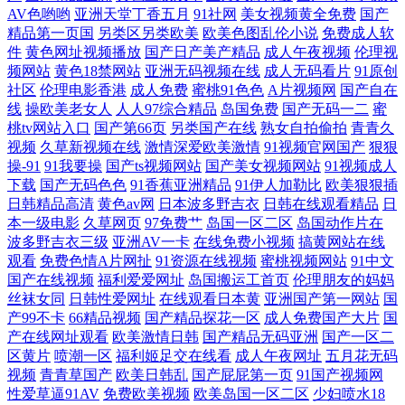
AV色哟哟
亚洲天堂丁香五月
91社网
美女视频黄全免费
国产
精品第一页国
另类区另类欧美
欧美色图乱伦小说
免费成人软
站 日韩AA电影 99热深夜操逼网 麻豆白丝抠逼 51c视频国产 韩日一区二区
件
黄色网址视频播放
国产日产美产精品
成人午夜视频
伦理视
频网站
黄色18禁网站
亚洲无码视频在线
成人无码看片
91原创
社区
伦理电影香港
成人免费
蜜桃91色色
A片视频网
国产自在
三卡 岛国片在线播放 日韩精品一二三区 超碰草草网 日本超碰97 91综合网
线
操欧美老女人
人人97综合精品
岛国免费
国产无码一二
蜜
桃tv网站入口
国产第66页
另类国产在线
熟女自拍偷拍
青青久
久久g热 亚洲一二三元码 国产精品久草 天天草人人草 国产精品爱久久 午
视频
久草新视频在线
激情深爱欧美激情
91视频官网国产
狠狠
操-91
91我要操
国产ts视频网站
国产美女视频网站
91视频成人
夜剧场A 狠狠鲁日韩在线 伊人成成人 国产区在线观看 亚洲天堂东京热 国
下载
国产无码色色
91香蕉亚洲精品
91伊人加勒比
欧美狠狠插
日韩精品高清
黄色av网
日本波多野吉衣
日韩在线观看精品
日
本一级电影
久草网页
97免费艹
岛国一区二区
岛国动作片在
产操逼视频在线 婷婷五月天成人 国产精品第36页 亚州日韩视频 国产成人
波多野吉衣三级
亚洲AV一卡
在线免费小视频
搞黄网站在线
观看
免费色情A片网扯
91资源在线视频
蜜桃视频网站
91中文
福利导航 无码窝导航网
国产在线视频
福利爱爱网址
岛国搬运工首页
伦理朋友的妈妈
丝袜女同
日韩性爱网址
在线观看日本黄
亚洲国产第一网站
国
产99不卡
66精品视频
国产精品探花一区
成人免费国产大片
国
产在线网址观看
欧美激情日韩
国产精品无码亚洲
国产一区二
区黄片
喷潮一区
福利姬足交在线看
成人午夜网址
五月花无码
视频
青青草国产
欧美日韩乱
国产屁屁第一页
91国产视频网
性爱草逼91AV
免费欧美视频
欧美岛国一区二区
少妇喷水18