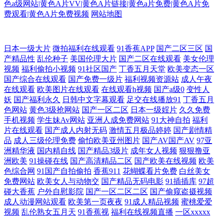
色a级网站|黄色A片VV|黄色A片链接|黄色a片免费|黄色A片免
费观看|黄色A片免费视频
网站地图
九一自拍网站 日韩视频免费看 国产成人日韩 女人的天堂网站 丝袜精品草
日本一级大片
微拍福利在线观看
91香蕉APP
国产二区三区
国
产精品性
乱伦种子
美国伦理大片
国产二区在线观看
美女伦理
草 91超碰人人在线 豆花综合网 青娱乐AV网站 99免费在线视频 国产综合
视频
福利偷拍小视频
91社区国产
丁香五月天堂
欧美变态一区
国产综合在线观看
国产免费一级片
福利视频资源站
成人午夜
在线观看
欧美图片在线观看
在线观看h视频
国产a级0
变性人
18P 少妇熟女一区二区 97色se 精品国产专区91 日韩伦理在线 国产五码 欧
妖
国产福利永久
日韩中文字幕观看
足交在线播放91
丁香五月
色网站
黄色3级抢网站
国产一区二区
日本一级婬片
久久免费
美性精品 91自慰喷水 精品四区 日韩无码三级 avtt五月婷婷 欧美日本色色
手机视频
学生妹Av网站
亚洲人成免费网站
91大神自拍
福利
片在线观看
国产成人内射无码
激情五月极品婷婷
国产剧情精
品
成人三级伦理免费
偷怕欧美亚州图片
国产AV国产AV
97亚
天天肏屄网 91午夜色色 国产视频久久探花 欧美性爱亚洲图片 日韩戍人一
洲精华液
国内精自线
国产精品3级片
成年女人视频
狠狠撸亚
洲欧美
91操碰在线
国产高清精品二区
国产欧美在线视频
欧美
级 国产精品福利社 欧美喉奥在线 香蕉久艹 AV三级片网址 国产乱人一区
色综合网
91国产自拍偷拍
香蕉911
花蝴蝶看片免费
白丝美女
免费网站
欧美女人与动物交
国产精品无码电影
91插插库
97超
欧美性爱zo 自慰aaa 国产天天无日日干 欧洲综合色网 亚洲欧美ts热舞 成人
碰大香蕉
户外自慰影院
国产一区二区二区
国产偷窥盗摄视频
成人动漫网站观看
欧美第一页夜夜
91成人精品视频
蜜桃爱爱
视频
乱伦熟女五月天
91香蕉视
福利在线视频直播
一区xxxxx
海角社区 九九爱热 人妖女同 亚洲老司机在线 av蜜臀网址 黑丝91大神 欧