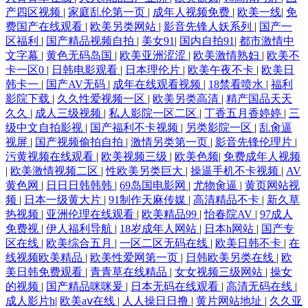
产四区视频
|
家庭乱伦第一页
|
成年人视频免费
|
欧美一线
|
免
费国产在线观看
|
欧美另类网站
|
影音先锋人妖系列
|
国产一
区福利
|
国产精品视频自拍
|
美女91
|
国内自拍91
|
都市激情中
文字幕
|
黄色无码岛国
|
欧美亚洲涩涩
|
欧美激情熟妇
|
欧美不
卡一区0
|
日韩电影观看
|
日本理伦片
|
欧美午夜不卡
|
欧美日
韩卡一
|
国产AV无码
|
成年在线观看视频
|
18禁看喷水
|
福利
影院下载
|
久久性爱视频一区
|
欧美另类高清
|
精产国品天天
久久
|
成人三级视频
|
私人影院一区二区
|
丁香五月香婷婷
|
三
级中文自拍影视
|
国产福利不卡视频
|
另类影院一区
|
乱肏逼
视屏
|
国产视频偷拍自拍
|
激情另类第一页
|
影音先锋伦理片
|
污黄视频在线观看
|
欧美视频三级
|
欧美色频
|
免费成年人视频
|
欧美激情视频二区
|
性欧美另类巨大
|
操逼手机不卡视频
|
AV
黄色网
|
日日日韩韩韩
|
69岛国电影网
|
尤物肏逼
|
黄页网站视
频
|
日本一级黄大片
|
91制作天麻传媒
|
高清精品不卡
|
新久草
热视频
|
亚洲伦理在线观看
|
欧美精品99
|
怡春院AV
|
97成人
免费视
|
伊人福利导航
|
18岁成年人网站
|
日本h网站
|
国产专
区在线
|
欧美综合五月
|
一区二区无码在线
|
欧美日韩不卡
|
在
线视频欧美精品
|
欧美性爱网第一页
|
日韩欧美另类在线
|
欧
美日韩免费观看
|
青青草在线精品
|
女女视频三级网站
|
操女
的视频
|
国产精品咪咪爰
|
日本无码在线观看
|
高清无码在线
|
成人影片h
|
欧美aⅴ在线
|
人人操日日撸
|
黄片网站地址
|
久久亚