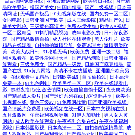
|
白白操网免费在线
|
亚洲最新av网站
|
欧美韩日在线
|
国产精
品欧美亚洲
|
操国产美女
|
91国内精品
|
国产二级视频
|
日本高
清网址
|
无码国产极品
|
91短视频版在线
|
国内免费一区二区
|
女同电影
|
日韩亚洲国产欧美
|
成人三级影院
|
精品国产91
|
日
韩美女乱伦
|
三级黄色高清片
|
免费Av学生妹
|
欧美AA视频
|
一区二区精品
|
91抖阴精品视频
|
成年电影免费
|
日韩深夜影
院
|
国产精品激情自拍
|
成人社区在线观看
|
黑人伦理片
|
欧美
精品在线观看
|
自拍偷拍激情导航
|
免费论理片
|
激情另类欧
美
|
欧美大战日韩
|
91吃瓜无码
|
欧美免费
|
亚洲一级二级
|
福
利区观看在
|
欧美性爱网址天堂
|
国产精品潮吹
|
日韩亚洲在
线观看
|
三级免费女
|
国产精品一级爱
|
日韩国产麻豆精品
|
青
国产在线
|
91n黄片网站
|
高清不卡在线播放
|
亚洲国产欧美另
类
|
在线观看中文精品
|
日韩欧美a级
|
自拍偷拍91
|
日本高清
免费一本
|
91九色蝌蚪
|
欧美另类一区二区
|
欧美在线观看电
影
|
超碰夜撸
|
综艺合激情网
|
欧美自愉自愉十区
|
夜夜爽欧美
|
国产精品成人影片
|
国产迷奸系列在线
|
AV资源共享
|
欧美不
卡视频在线
|
黄色三级av
|
51免费网战黄
|
国产亚洲欧美视频
|
国产情感片免费看
|
欧美视频在线一区
|
日本中文视频在线
|
五月激激网
|
午夜福利视频导航
|
91伊人加勒比
|
男人女人黄
网站
|
成人欧美在线观看
|
午夜福利合集在线
|
午夜在线福利
影院
|
日本韩国影视
|
日本高清一二区
|
自拍偷拍激情导航
|
成
年人视频网站
|
国产福利专区
|
国产精品女同
|
欧美精品二区