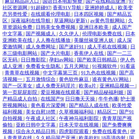
|
麻豆精品av入口
|
国语日本电影免费
|
国产在线精品亚洲
|
97
社区资源网
|
91超碰97
|
香蕉91V导航
|
亚洲婷婷成人
|
欧美变
态另类性爱
|
在线观看伦理电影
|
日本四区视频
|
国产精品五
区
|
深夜福利在线导航
|
草逼网站(更新)
|
av黄色导航网站
|
久
草资源站免费
|
日韩美女免费视频
|
亚洲日本欧美
|
成人国产
中文字幕
|
国产视频成人
|
久久伊人
|
伦理电影免费在线
|
日本
亚洲欧美在线
|
人人撸在线播放
|
美腿丝袜亚洲人妖
|
成人深
爱激情网
|
成人免费网址
|
国产迷奸91
|
成人手机在线视频
|
日
本三级电影网站
|
国产大片电影
|
香蕉伊人在线
|
国产一二三
区无码
|
日日撸影院
|
孕妇av网站
|
国产欧美日韩精品
|
伊人色
成人亚洲
|
免费看女生隐私
|
五月天网址
|
91视频软件
|
91看逼
|
青青草在线视频
|
中文字幕第三页
|
91九色在线视频
|
国产高
清视频一
|
五月激情综合
|
黄色软件麻豆
|
谁有黄色AV网站
|
国产一区美女
|
成人免费无码淫片
|
欧美α片
|
亚洲精品视频一
|
第一页屁屁影院
|
爱豆视频在线观看
|
国产精品秘福利姬
|
国
产精品成人自拍
|
在线国产9
|
日日撸天天操
|
牛牛色播
|
护士泄
密视频网站
|
黄色看片深爱网
|
国产精品人成在线
|
欧美性爱
福利视频
|
美女自慰18禁
|
久草视频福利站
|
精品区二
|
国产91
自拍视频
|
午夜成人社区
|
午夜神马福利影院
|
青青草国产视
偷拍
|
亚欧日韩中文字幕
|
日本天堂在线视频
|
国产免费爽爽
视频
|
综合永久精品日韩
|
四虎影院观看
|
免费在线看黄色
|
伊
人青青草在线
|
久久精品国产亚洲
|
欧美欲妇
|
18高清内射
|
国